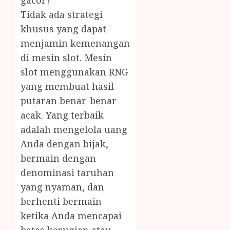
gacor?
Tidak ada strategi
khusus yang dapat
menjamin kemenangan
di mesin slot. Mesin
slot menggunakan RNG
yang membuat hasil
putaran benar-benar
acak. Yang terbaik
adalah mengelola uang
Anda dengan bijak,
bermain dengan
denominasi taruhan
yang nyaman, dan
berhenti bermain
ketika Anda mencapai