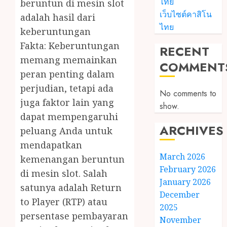
ไทย
beruntun di mesin slot
เว็บไซต์คาสิโน
adalah hasil dari
ไทย
keberuntungan
Fakta: Keberuntungan
RECENT
memang memainkan
COMMENT
peran penting dalam
perjudian, tetapi ada
No comments to
juga faktor lain yang
show.
dapat mempengaruhi
ARCHIVES
peluang Anda untuk
mendapatkan
March 2026
kemenangan beruntun
February 2026
di mesin slot. Salah
January 2026
satunya adalah Return
December
to Player (RTP) atau
2025
persentase pembayaran
November