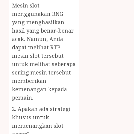
Mesin slot
menggunakan RNG
yang menghasilkan
hasil yang benar-benar
acak. Namun, Anda
dapat melihat RTP
mesin slot tersebut
untuk melihat seberapa
sering mesin tersebut
memberikan
kemenangan kepada
pemain.
2. Apakah ada strategi
khusus untuk
memenangkan slot