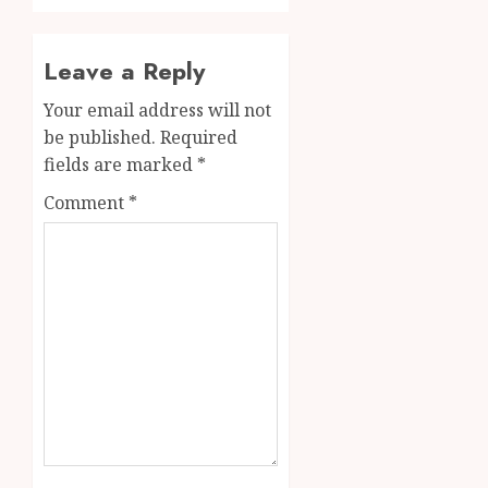
Leave a Reply
Your email address will not
be published.
Required
fields are marked
*
Comment
*