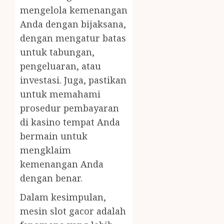
mengelola kemenangan
Anda dengan bijaksana,
dengan mengatur batas
untuk tabungan,
pengeluaran, atau
investasi. Juga, pastikan
untuk memahami
prosedur pembayaran
di kasino tempat Anda
bermain untuk
mengklaim
kemenangan Anda
dengan benar.
Dalam kesimpulan,
mesin slot gacor adalah