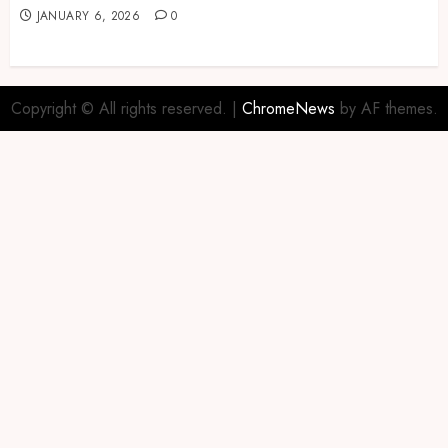
JANUARY 6, 2026
0
Copyright © All rights reserved.
|
ChromeNews
by AF themes.