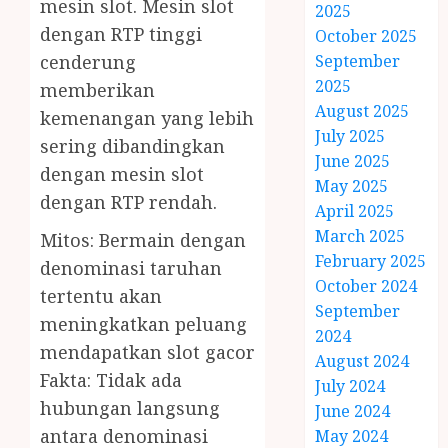
mesin slot. Mesin slot
2025
dengan RTP tinggi
October 2025
cenderung
September
2025
memberikan
August 2025
kemenangan yang lebih
July 2025
sering dibandingkan
June 2025
dengan mesin slot
May 2025
dengan RTP rendah.
April 2025
March 2025
Mitos: Bermain dengan
February 2025
denominasi taruhan
October 2024
tertentu akan
September
meningkatkan peluang
2024
mendapatkan slot gacor
August 2024
Fakta: Tidak ada
July 2024
hubungan langsung
June 2024
antara denominasi
May 2024