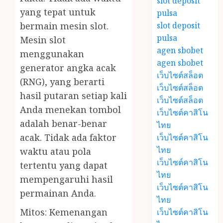
slot deposit
yang tepat untuk
pulsa
bermain mesin slot.
slot deposit
pulsa
Mesin slot
agen sbobet
menggunakan
agen sbobet
generator angka acak
เว็บไซต์สล็อต
(RNG), yang berarti
เว็บไซต์สล็อต
hasil putaran setiap kali
เว็บไซต์สล็อต
Anda menekan tombol
เว็บไซต์คาสิโน
adalah benar-benar
ไทย
acak. Tidak ada faktor
เว็บไซต์คาสิโน
ไทย
waktu atau pola
เว็บไซต์คาสิโน
tertentu yang dapat
ไทย
mempengaruhi hasil
เว็บไซต์คาสิโน
permainan Anda.
ไทย
Mitos: Kemenangan
เว็บไซต์คาสิโน