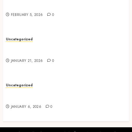
Menjelajahi Ragam Permainan Judi Online yang
Populer di Indonesia
FEBRUARY 5, 2026
0
Uncategorized
Maraknya Perjudian Online di Indonesia:
Dampak dan Regulasi
JANUARY 21, 2026
0
Uncategorized
Menggali Keberuntungan: Fenomena Judi Online
di Indonesia
JANUARY 6, 2026
0