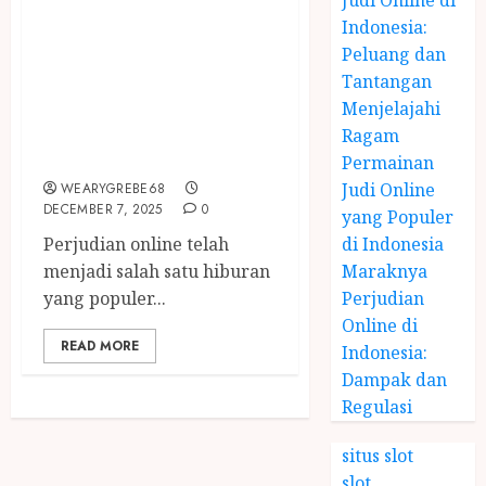
Judi Online di
Dunia Judi Online
Indonesia:
di Indonesia: Dari
Peluang dan
Tantangan
Slot Online
Menjelajahi
hingga Poker
Ragam
Online
Permainan
Judi Online
WEARYGREBE68
DECEMBER 7, 2025
0
yang Populer
Perjudian online telah
di Indonesia
menjadi salah satu hiburan
Maraknya
yang populer...
Perjudian
Online di
READ MORE
Indonesia:
Dampak dan
Regulasi
situs slot
slot