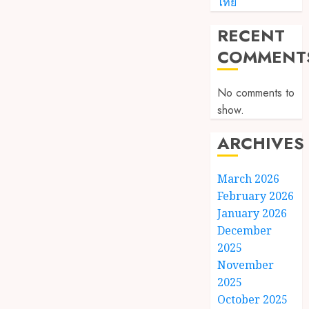
ไทย
RECENT
COMMENT
No comments to
show.
ARCHIVES
March 2026
February 2026
January 2026
December
2025
November
2025
October 2025