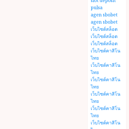
slot deposit
pulsa
agen sbobet
agen sbobet
เว็บไซต์สล็อต
เว็บไซต์สล็อต
เว็บไซต์สล็อต
เว็บไซต์คาสิโน
ไทย
เว็บไซต์คาสิโน
ไทย
เว็บไซต์คาสิโน
ไทย
เว็บไซต์คาสิโน
ไทย
เว็บไซต์คาสิโน
ไทย
เว็บไซต์คาสิโน