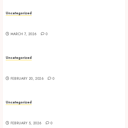
Uncategorized
Memburu Jackpot: Ragam Judi Online di
Indonesia
MARCH 7, 2026
0
Uncategorized
Berkembangnya Industri Judi Online di
Indonesia: Peluang dan Tantangan
FEBRUARY 20, 2026
0
Uncategorized
Menjelajahi Ragam Permainan Judi Online yang
Populer di Indonesia
FEBRUARY 5, 2026
0