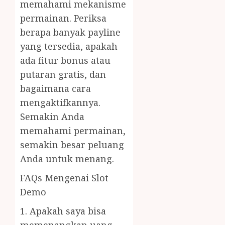
memahami mekanisme
permainan. Periksa
berapa banyak payline
yang tersedia, apakah
ada fitur bonus atau
putaran gratis, dan
bagaimana cara
mengaktifkannya.
Semakin Anda
memahami permainan,
semakin besar peluang
Anda untuk menang.
FAQs Mengenai Slot
Demo
1. Apakah saya bisa