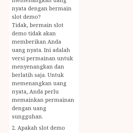
memenangkan uang
nyata dengan bermain
slot demo?
Tidak, bermain slot
demo tidak akan
memberikan Anda
uang nyata. Ini adalah
versi permainan untuk
menyenangkan dan
berlatih saja. Untuk
memenangkan uang
nyata, Anda perlu
memainkan permainan
dengan uang
sungguhan.
2. Apakah slot demo