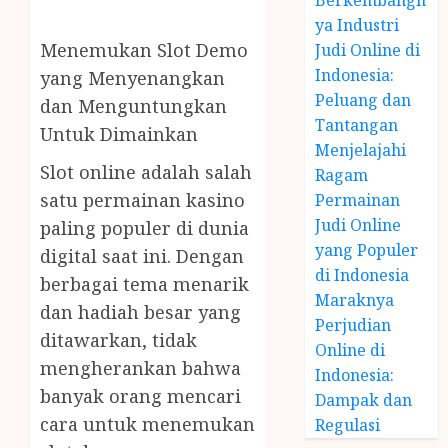
Berkembangn
ya Industri
Menemukan Slot Demo
Judi Online di
Indonesia:
yang Menyenangkan
Peluang dan
dan Menguntungkan
Tantangan
Untuk Dimainkan
Menjelajahi
Slot online adalah salah
Ragam
satu permainan kasino
Permainan
Judi Online
paling populer di dunia
yang Populer
digital saat ini. Dengan
di Indonesia
berbagai tema menarik
Maraknya
dan hadiah besar yang
Perjudian
ditawarkan, tidak
Online di
mengherankan bahwa
Indonesia:
banyak orang mencari
Dampak dan
cara untuk menemukan
Regulasi