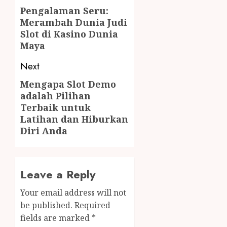
navigation
Pengalaman Seru:
Previous
Merambah Dunia Judi
post:
Slot di Kasino Dunia
Maya
Next
Mengapa Slot Demo
Next
adalah Pilihan
post:
Terbaik untuk
Latihan dan Hiburkan
Diri Anda
Leave a Reply
Your email address will not
be published.
Required
fields are marked
*