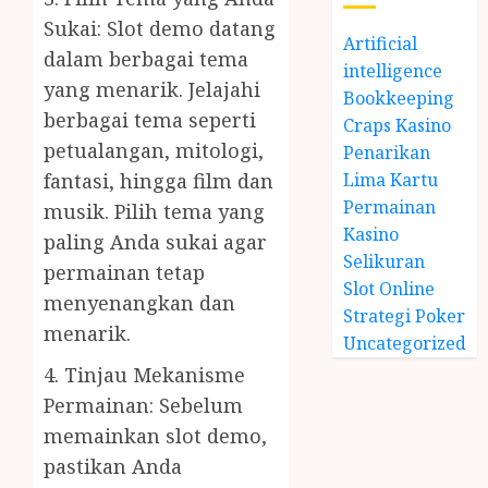
Sukai: Slot demo datang
Artificial
dalam berbagai tema
intelligence
yang menarik. Jelajahi
Bookkeeping
berbagai tema seperti
Craps Kasino
petualangan, mitologi,
Penarikan
fantasi, hingga film dan
Lima Kartu
Permainan
musik. Pilih tema yang
Kasino
paling Anda sukai agar
Selikuran
permainan tetap
Slot Online
menyenangkan dan
Strategi Poker
menarik.
Uncategorized
4. Tinjau Mekanisme
Permainan: Sebelum
memainkan slot demo,
pastikan Anda