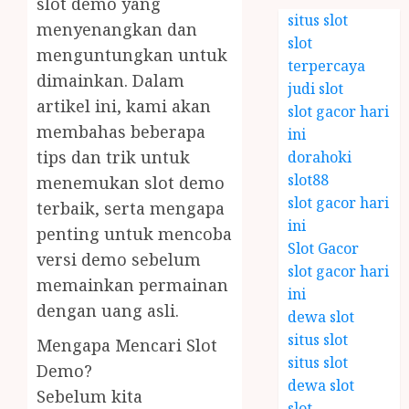
slot demo yang
situs slot
menyenangkan dan
slot
menguntungkan untuk
terpercaya
dimainkan. Dalam
judi slot
artikel ini, kami akan
slot gacor hari
membahas beberapa
ini
tips dan trik untuk
dorahoki
slot88
menemukan slot demo
slot gacor hari
terbaik, serta mengapa
ini
penting untuk mencoba
Slot Gacor
versi demo sebelum
slot gacor hari
memainkan permainan
ini
dengan uang asli.
dewa slot
situs slot
Mengapa Mencari Slot
situs slot
Demo?
dewa slot
Sebelum kita
slot