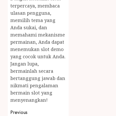
terpercaya, membaca
ulasan pengguna,
memilih tema yang
Anda sukai, dan
memahami mekanisme
permainan, Anda dapat
menemukan slot demo
yang cocok untuk Anda.
Jangan lupa,
bermainlah secara
bertanggung jawab dan
nikmati pengalaman
bermain slot yang
menyenangkan!
Post
Previous