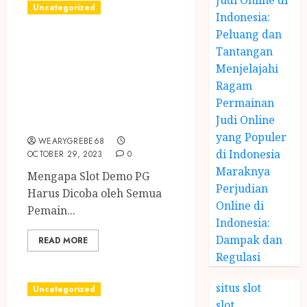
Judi Online di
Uncategorized
Indonesia:
Peluang dan
Mengapa Slot
Tantangan
Demo PG Harus
Menjelajahi
Dicoba oleh Semua
Ragam
Pemain Slot
Permainan
Online?
Judi Online
yang Populer
WEARYGREBE68
di Indonesia
OCTOBER 29, 2023
0
Maraknya
Mengapa Slot Demo PG
Perjudian
Harus Dicoba oleh Semua
Online di
Pemain...
Indonesia:
Dampak dan
READ MORE
Regulasi
situs slot
Uncategorized
slot