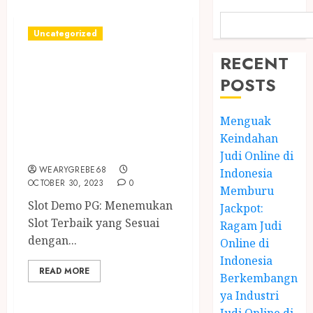
Uncategorized
RECENT
Slot Demo PG:
POSTS
Menemukan Slot
Terbaik yang
Menguak
Sesuai dengan
Keindahan
Preferensi Anda
Judi Online di
WEARYGREBE68
Indonesia
OCTOBER 30, 2023
0
Memburu
Slot Demo PG: Menemukan
Jackpot:
Slot Terbaik yang Sesuai
Ragam Judi
dengan...
Online di
Indonesia
READ MORE
Berkembangn
ya Industri