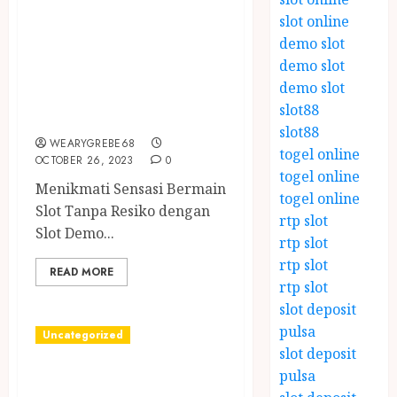
Menikmati
slot online
Sensasi Bermain
demo slot
Slot Tanpa Resiko
demo slot
dengan Slot Demo
demo slot
slot88
PG
slot88
WEARYGREBE68
togel online
OCTOBER 26, 2023
0
togel online
Menikmati Sensasi Bermain
togel online
Slot Tanpa Resiko dengan
rtp slot
Slot Demo...
rtp slot
rtp slot
READ MORE
rtp slot
slot deposit
pulsa
Uncategorized
slot deposit
Strategi Bermain
pulsa