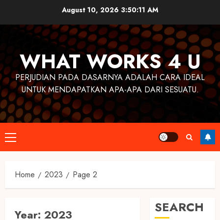
Skip
August 10, 2026
3:50:12 AM
to
content
WHAT WORKS 4 U
PERJUDIAN PADA DASARNYA ADALAH CARA IDEAL
UNTUK MENDAPATKAN APA-APA DARI SESUATU.
Primary
Menu
Home
2023
Page 2
SEARCH
Year:
2023