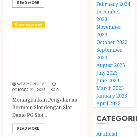
READ MORE
February 2024
December
2023
Uncategorized
November
2023
Meningkatkan
October 2023
Pengalaman
September
Bermain Slot
2023
dengan Slot Demo
August 2023
July 2023
PG
June 2023
WEARYGREBE68
March 2023
OCTOBER 21, 2023
0
January 2023
Meningkatkan Pengalaman
April 2022
Bermain Slot dengan Slot
Demo PG Slot...
CATEGORI
READ MORE
Artificial