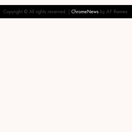
Copyright © All rights reserved.
|
ChromeNews
by AF themes.