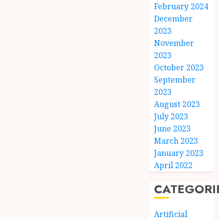
February 2024
December
2023
November
2023
October 2023
September
2023
August 2023
July 2023
June 2023
March 2023
January 2023
April 2022
CATEGORI
Artificial