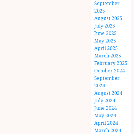
September
2025
August 2025
July 2025
June 2025
May 2025
April 2025
March 2025
February 2025
October 2024
September
2024
August 2024
July 2024
June 2024
May 2024
April 2024
March 2024