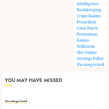
intelligence
Bookkeeping
Craps Kasino
Penarikan
Lima Kartu
Permainan
Kasino
Selikuran
Slot Online
Strategi Poker
Uncategorized
YOU MAY HAVE MISSED
Uncategorized
Menguak Keindahan Judi Online di Indonesia